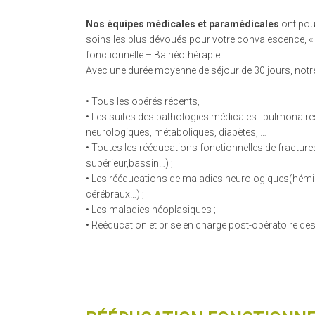
Nos équipes médicales et paramédicales
ont pou
soins les plus dévoués pour votre convalescence, « 
fonctionnelle – Balnéothérapie.
Avec une durée moyenne de séjour de 30 jours, notre
• Tous les opérés récents,
• Les suites des pathologies médicales : pulmonair
neurologiques, métaboliques, diabètes, …
• Toutes les rééducations fonctionnelles de fractur
supérieur,bassin…) ;
• Les rééducations de maladies neurologiques(hémip
cérébraux…) ;
• Les maladies néoplasiques ;
• Rééducation et prise en charge post-opératoire des 