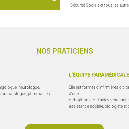
Sécurité Sociale et tous les aut
NOS PRATICIENS
L’ÉQUIPE PARAMÉDICAL
 algologue, neurologue,
Elle est formée d’infirmières diplô
, rhumatologue, pharmacien,
d’une
orthophoniste, d’aides soignantes
assistance sociale, biologiste et