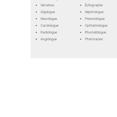
Gériatres
Échographe
Algologue
Néphrologue
Neurologue
Pneumologue
Cardiologue
Ophtalmologue
Radiologue
Rhumatologue
Angiologue
Pharmacien…