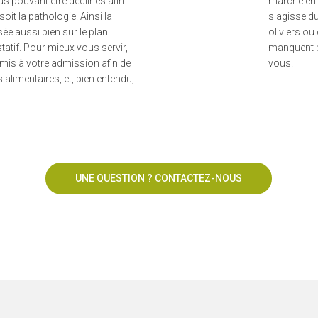
s pouvant être déclinés afin
marche en t
soit la pathologie. Ainsi la
s'agisse d
sée aussi bien sur le plan
oliviers ou 
statif. Pour mieux vous servir,
manquent pa
mis à votre admission afin de
vous.
alimentaires, et, bien entendu,
UNE QUESTION ? CONTACTEZ-NOUS