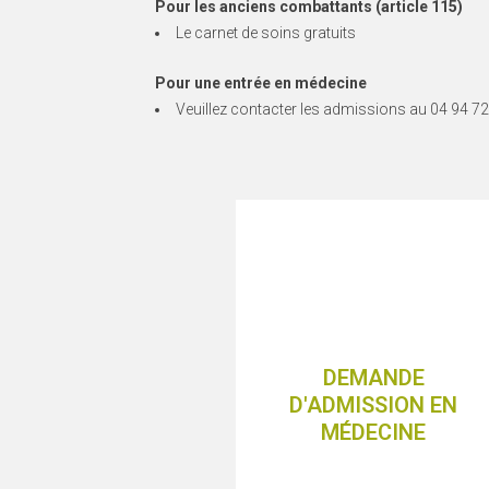
Pour les anciens combattants (article 115)
Le carnet de soins gratuits
Pour une entrée en médecine
Veuillez contacter les admissions au 04 94 72
Merci à votre médecin traitan
DEMANDE
ou à votre servic
D'ADMISSION EN
d’hospitalisation de bien vouloi
MÉDECINE
contacter le service de
04 94 72 81 09
admissions a