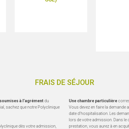
tél
, à faire rem
– 2> Une lettre
FRAIS DE SÉJOUR
t soumises à l’agrément
du
Une chambre particulière
corres
ial, sachez que notre Polyclinique
Vous devez en faire la demande a
date d’hospitalisation. Les dema
lors de votre admission. Dans le 
lyclinique dès votre admission,
prestation, vous aurez à en acqui