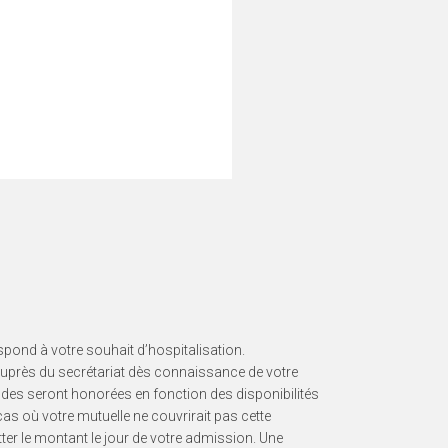
Dans un premier temps :
écharger la demande
– 1> Veuillez
plir par vous-même ou
d’admission
votre médecin traitant.
 de votre médecin traitant stipulant
le motif du séjour en SMR.
pond à votre souhait d’hospitalisation.
uprès du secrétariat dès connaissance de votre
ndes seront honorées en fonction des disponibilités
cas où votre mutuelle ne couvrirait pas cette
tter le montant le jour de votre admission. Une