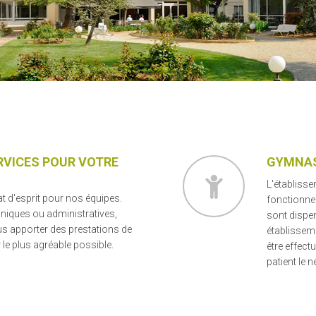
ERVICES POUR VOTRE
GYMNAS
L'établiss
at d'esprit pour nos équipes.
fonctionnel
chniques ou administratives,
sont dispen
us apporter des prestations de
établisseme
 le plus agréable possible.
être effect
patient le n