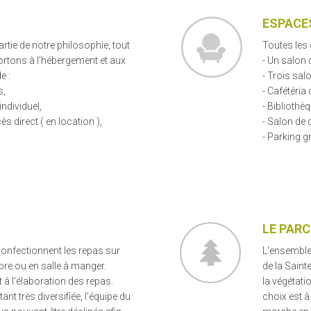
ESPACE
artie de notre philosophie, tout
Toutes les 
rtons à l'hébergement et aux
- Un salon 
e :
- Trois sa
s,
- Cafétéria 
individuel,
- Bibliothèq
ès direct ( en location ),
- Salon de 
- Parking gr
LE PARC
confectionnent les repas sur
L'ensemble
bre ou en salle à manger.
de la Saint
 à l'élaboration des repas.
la végétati
ant très diversifiée, l’équipe du
choix est à