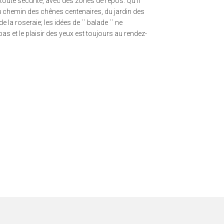
oute sécurité, avec des zones de repos. Qu'il
u chemin des chênes centenaires, du jardin des
de la roseraie; les idées de `` balade `` ne
s et le plaisir des yeux est toujours au rendez-