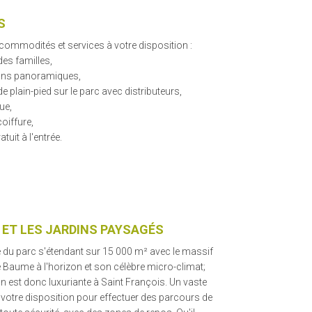
S
commodités et services à votre disposition :
des familles,
lons panoramiques,
de plain-pied sur le parc avec distributeurs,
ue,
coiffure,
atuit à l'entrée.
 ET LES JARDINS PAYSAGÉS
 du parc s'étendant sur 15 000 m² avec le massif
e Baume à l'horizon et son célèbre micro-climat;
on est donc luxuriante à Saint François. Un vaste
 votre disposition pour effectuer des parcours de